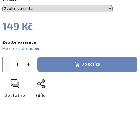
VARIANTA:
149 Kč
Měrná
Zvolte variantu
cena:
Možnosti doručení
−
+
Do košíku
Zeptat se
Sdílet