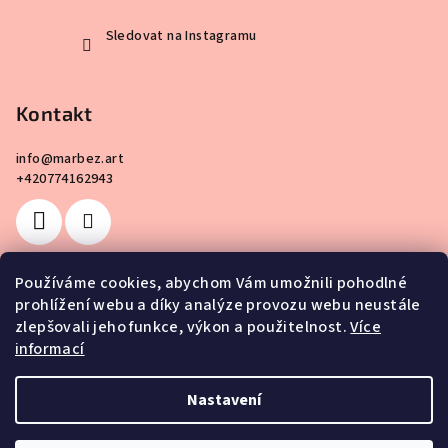
Sledovat na Instagramu
Kontakt
info
@
marbez.art
+420774162943
Používáme cookies, abychom Vám umožnili pohodlné
prohlížení webu a díky analýze provozu webu neustále
Facebook
zlepšovali jeho funkce, výkon a použitelnost.
Více
informací
Nastavení
Copyright 2026
MarBez.art
. Všechna práva vyhrazena.