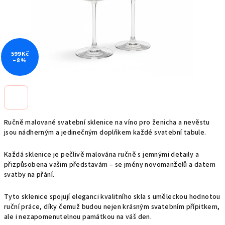
599 Kč
–8 %
Ručně malované svatební sklenice na víno pro ženicha a nevěstu
jsou nádherným a jedinečným doplňkem každé svatební tabule.
Každá sklenice je pečlivě malována ručně s jemnými detaily a
přizpůsobena vašim představám – se jmény novomanželů a datem
svatby na přání.
Tyto sklenice spojují eleganci kvalitního skla s uměleckou hodnotou
ruční práce, díky čemuž budou nejen krásným svatebním přípitkem,
ale i nezapomenutelnou památkou na váš den.