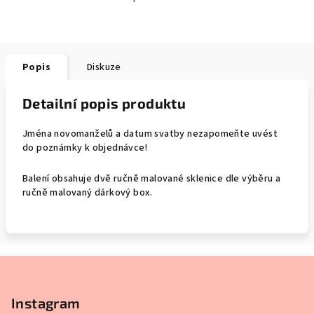
Popis
Diskuze
Detailní popis produktu
Jména novomanželů a datum svatby nezapomeňte uvést
do poznámky k objednávce!
Balení obsahuje dvě ručně malované sklenice dle výběru a
ručně malovaný dárkový box.
Z
á
p
Instagram