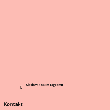
a
t
í
Sledovat na Instagramu
Kontakt