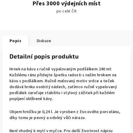
Přes 3000 výdejních míst
po celé ČR
Popis
Diskuze
Detailní popis produktu
Hrnek na kávu s ručně vypalovaným podšálkem 240 ml:
Každému ránu přidejte špetku radosti s naším hrnkem na
kávu s podšálkem. Ručně malovaný motiv srdce a teček
dodává hrnku osobitý nádech, zatímco ručně vypalovaný
podšálek zaručuje stabilitu i stylový zážitek při každém
popíjení oblíbené kávy.
Objem hrníčku je 0,24 l. Je vyroben z živcového porcelánu,
díky tomu je pevný a odolný vůči nárazu.
Není vhodný k mytí v myčce. Pro delší životnost nápisu