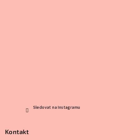
a
t
í
Sledovat na Instagramu
Kontakt