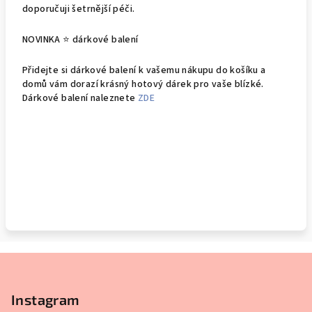
doporučuji šetrnější péči.
NOVINKA ⭐ dárkové balení
Přidejte si dárkové balení k vašemu nákupu do košíku a
domů vám dorazí krásný hotový dárek pro vaše blízké.
Dárkové balení naleznete
ZDE
Z
á
p
Instagram