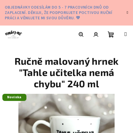
Přejít
OBJEDNÁVKY ODESÍLÁM DO 5 - 7 PRACOVNÍCH DNŮ OD
na
ZAPLACENÍ. DĚKUJI, ŽE PODPORUJETE POCTIVOU RUČNÍ
obsah
PRÁCI A VĚNUJETE MI SVOU DŮVĚRU. 💚
Nákupní
Hledat
Přihlášení
Ručně malovaný hrnek
košík
"Tahle učitelka nemá
chybu" 240 ml
Novinka