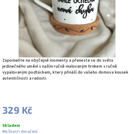
Zapomeňte na obyčejné momenty a přeneste se do světa
jedinečného umění s naším ručně malovaným hrnkem s ručně
vypalovaným podtáckem, který přináší do vašeho domova kousek
autentičnosti a radosti.
329 Kč
Měrná
Skladem
cena:
Možnosti doručení