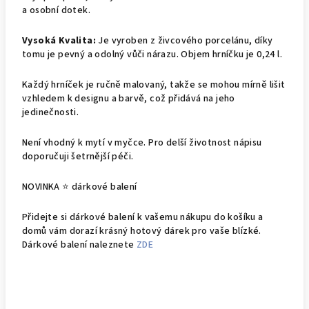
a osobní dotek.
Vysoká Kvalita:
Je vyroben z živcového porcelánu, díky
tomu je pevný a odolný vůči nárazu. Objem hrníčku je 0,24 l.
Každý hrníček je ručně malovaný, takže se mohou mírně lišit
vzhledem k designu a barvě, což přidává na jeho
jedinečnosti.
Není vhodný k mytí v myčce. Pro delší životnost nápisu
doporučuji šetrnější péči.
NOVINKA ⭐ dárkové balení
Přidejte si dárkové balení k vašemu nákupu do košíku a
domů vám dorazí krásný hotový dárek pro vaše blízké.
Dárkové balení naleznete
ZDE