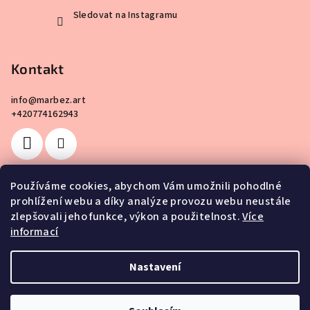
Sledovat na Instagramu
Kontakt
info
@
marbez.art
+420774162943
Používáme cookies, abychom Vám umožnili pohodlné
prohlížení webu a díky analýze provozu webu neustále
Facebook
zlepšovali jeho funkce, výkon a použitelnost.
Více
informací
Nastavení
Copyright 2026
MarBez.art
. Všechna práva vyhrazena.