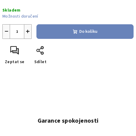
Měrná
Skladem
cena:
Možnosti doručení
−
+
Do košíku
Zeptat se
Sdílet
Garance spokojenosti