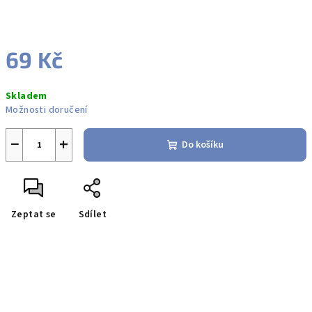
69 Kč
Měrná
Skladem
cena:
Možnosti doručení
−
+
Do košíku
Zeptat se
Sdílet