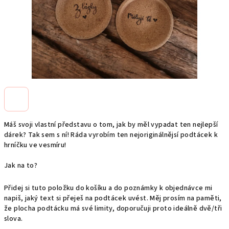
Máš svoji vlastní představu o tom, jak by měl vypadat ten nejlepší
dárek? Tak sem s ní! Ráda vyrobím ten nejoriginálnějsí podtácek k
hrníčku ve vesmíru!
Jak na to?
Přidej si tuto položku do košíku a do poznámky k objednávce mi
napiš, jaký text si přeješ na podtácek uvést. Měj prosím na paměti,
že plocha podtácku má své limity, doporučuji proto ideálně dvě/tři
slova.