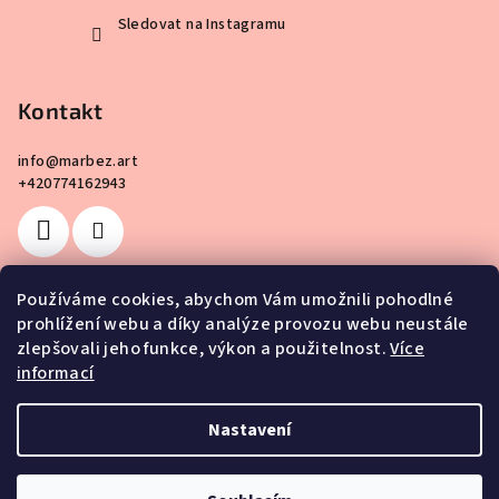
Sledovat na Instagramu
Kontakt
info
@
marbez.art
+420774162943
Používáme cookies, abychom Vám umožnili pohodlné
prohlížení webu a díky analýze provozu webu neustále
Facebook
zlepšovali jeho funkce, výkon a použitelnost.
Více
informací
Nastavení
Copyright 2026
MarBez.art
. Všechna práva vyhrazena.